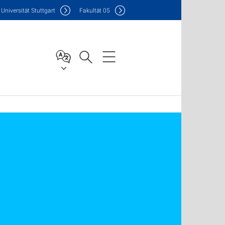
Uni
versität Stuttgart
F
akultät
05