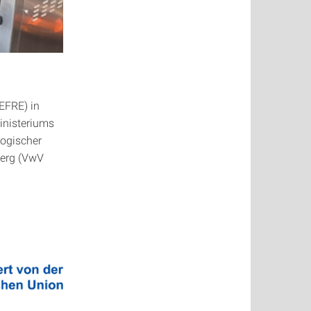
EFRE) in
inisteriums
logischer
berg (VwV