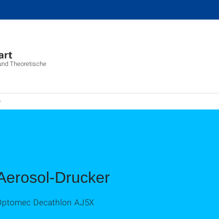
k und Theoretische
r
Aerosol-Drucker
Optomec Decathlon AJ5X