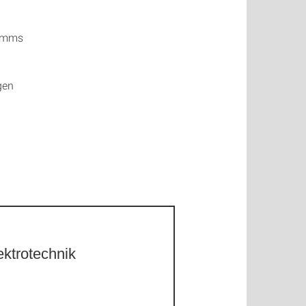
ramms
gen
ektrotechnik