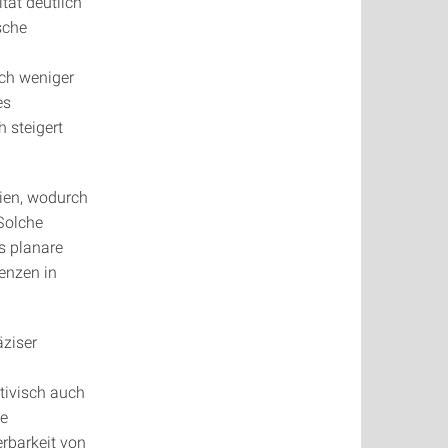
tät deutlich
sche
ich weniger
es
 steigert
rien, wodurch
Solche
s planare
enzen in
äziser
tivisch auch
ie
rbarkeit von