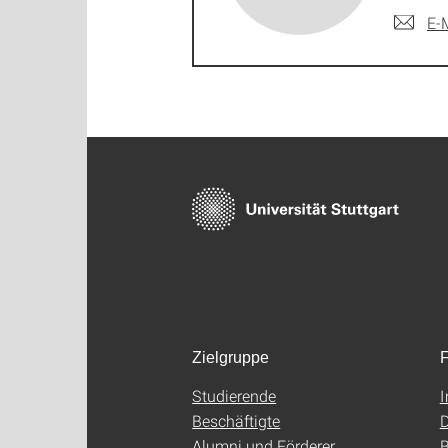
E-
Zielgruppe
F
Studierende
Beschäftigte
D
Alumni und Förderer
B