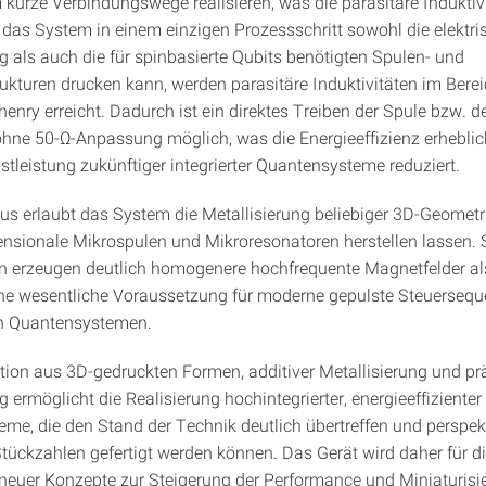
 kurze Verbindungswege realisieren, was die parasitäre Induktivi
a das System in einem einzigen Prozessschritt sowohl die elektri
g als auch die für spinbasierte Qubits benötigten Spulen- und
ukturen drucken kann, werden parasitäre Induktivitäten im Bere
enry erreicht. Dadurch ist ein direktes Treiben der Spule bzw. d
hne 50‑Ω‑Anpassung möglich, was die Energieeffizienz erheblich
stleistung zukünftiger integrierter Quantensysteme reduziert.
us erlaubt das System die Metallisierung beliebiger 3D‑Geomet
ensionale Mikrospulen und Mikroresonatoren herstellen lassen. 
n erzeugen deutlich homogenere hochfrequente Magnetfelder al
ne wesentliche Voraussetzung für moderne gepulste Steuersequ
en Quantensystemen.
ion aus 3D‑gedruckten Formen, additiver Metallisierung und pr
 ermöglicht die Realisierung hochintegrierter, energieeffizienter
me, die den Stand der Technik deutlich übertreffen und perspek
 Stückzahlen gefertigt werden können. Das Gerät wird daher für d
neuer Konzepte zur Steigerung der Performance und Miniaturisie