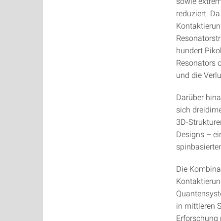
sowie extrem
reduziert. D
Kontaktierun
Resonatorstr
hundert Pikoh
Resonators o
und die Verlu
Darüber hina
sich dreidim
3D‑Strukture
Designs – ei
spinbasiert
Die Kombinat
Kontaktierung
Quantensyste
in mittleren
Erforschung 