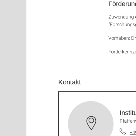
Förderu
Zuwendung d
"Forschungsg
Vorhaben: Dr
Förderkennz
Kontakt
Insti
Pfaffen
+4