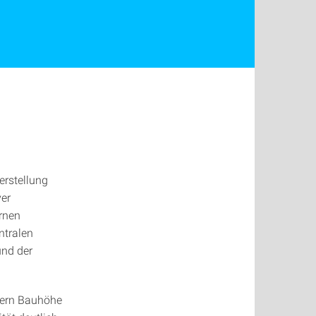
erstellung
ver
ernen
ntralen
und der
tern Bauhöhe