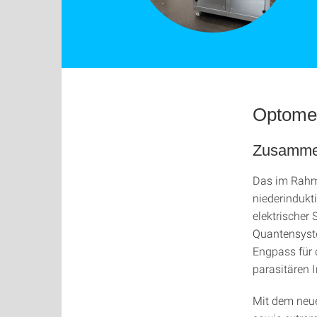
Optome
Zusamme
Das im Rahme
niederindukt
elektrischer
Quantensyste
Engpass für 
parasitären 
Mit dem neue