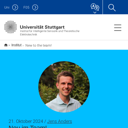
Uni
F
05
Institut für Intelligente Sensorik und Theoretische
Elektrotechnik
New to the team!
Institut
21. Oktober 2024 /
Jens Anders
Neu im Team!