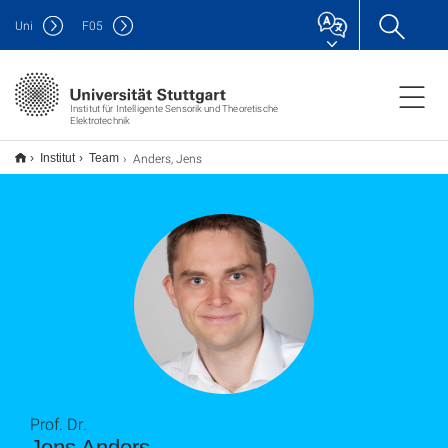
Uni
F
05
Institut für Intelligente Sensorik und Theoretische
Elektrotechnik
Anders, Jens
Institut
Team
Prof. Dr.
Jens Anders